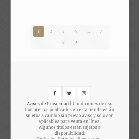
was:
is:
$100.00.
$50.00.
1
2
3
4
…
7
8
9
Avisos de Privacidad
| Condiciones de uso
Los precios publicados en esta tienda están
sujetos a cambio sin previo aviso y solo son
aplicables para venta en línea.
Algunos títulos están sujetos a
disponibilidad.