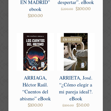
EN MADRID”
despertar”. eBook
ebook
Original
Current
$
100.00
$
200.00
price
price
$
100.00
was:
is:
$200.00.
$100.00.
EN OFERTA
ARRIAGA,
ARRIETA, José.
Héctor Raúl.
“¿Cómo elegir a
“Cuentos del
mi pareja ideal?.
abismo” eBook
eBook
Original
Current
$
100.00
$
50.00
$
100.00
price
price