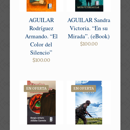
AGUILAR
AGUILAR Sandra
Rodríguez
Victoria. “En su
Armando. “El
Mirada”. (eBook)
Color del
$
100.00
Silencio”
$
100.00
EN OFERTA
EN OFERTA