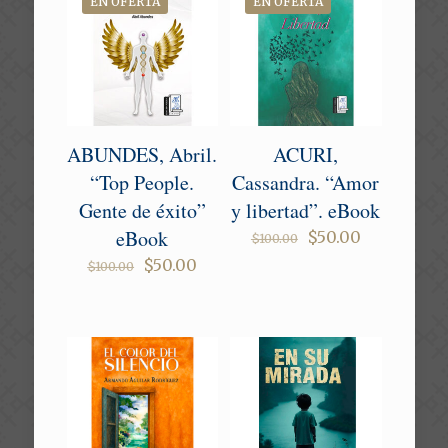
EN OFERTA
EN OFERTA
ABUNDES, Abril.
ACURI,
“Top People.
Cassandra. “Amor
Gente de éxito”
y libertad”. eBook
eBook
Original
Current
$
50.00
$
100.00
price
price
Original
Current
$
50.00
$
100.00
was:
is:
price
price
$100.00.
$50.00.
was:
is:
$100.00.
$50.00.