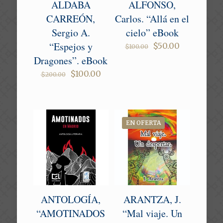
ALDABA
ALFONSO,
CARREÓN,
Carlos. “Allá en el
Sergio A.
cielo” eBook
“Espejos y
Original
Current
$
50.00
$
100.00
price
price
Dragones”. eBook
was:
is:
Original
Current
$
100.00
$100.00.
$50.00.
$
200.00
price
price
was:
is:
$200.00.
$100.00.
EN OFERTA
ANTOLOGÍA,
ARANTZA, J.
“AMOTINADOS
“Mal viaje. Un