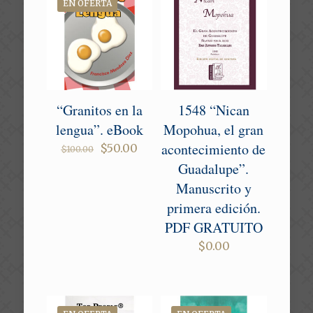
EN OFERTA
“Granitos en la
1548 “Nican
lengua”. eBook
Mopohua, el gran
acontecimiento de
Original
Current
$
50.00
$
100.00
price
price
Guadalupe”.
was:
is:
Manuscrito y
$100.00.
$50.00.
primera edición.
PDF GRATUITO
$
0.00