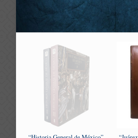
“Historia General de México”
“Juárez