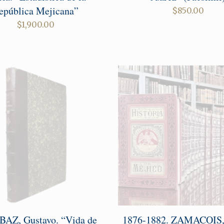
epública Mejicana”
$
850.00
$
1,900.00
 BAZ, Gustavo. “Vida de
1876-1882. ZAMACOIS,