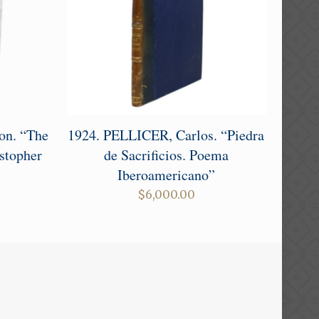
on. “The
1924. PELLICER, Carlos. “Piedra
stopher
de Sacrificios. Poema
Iberoamericano”
Current
0
$
6,000.00
price
is:
.
$3,000.00.