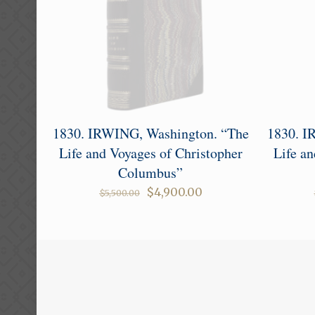
1830. IRWING, Washington. “The
1830. I
Life and Voyages of Christopher
Life an
Columbus”
Original
Current
$
4,900.00
$
5,500.00
price
price
was:
is:
$5,500.00.
$4,900.00.