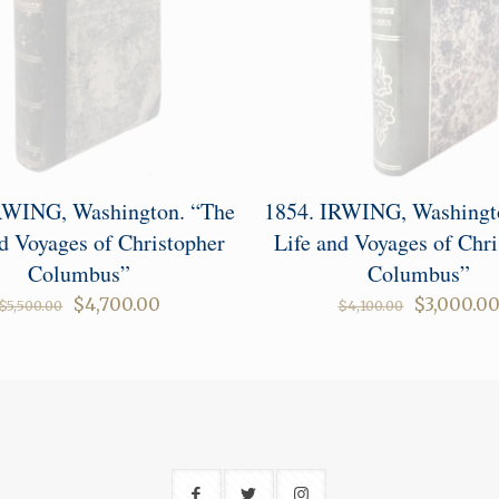
RWING, Washington. “The
1854. IRWING, Washingt
d Voyages of Christopher
Life and Voyages of Chri
Columbus”
Columbus”
Original
Current
Original
$
4,700.00
$
3,000.0
$
5,500.00
$
4,100.00
price
price
price
was:
is:
was:
$5,500.00.
$4,700.00.
$4,100.00