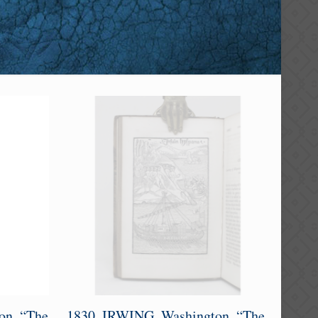
on. “The
1830. IRWING, Washington. “The