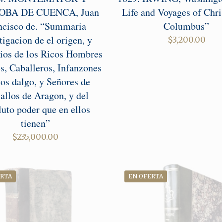
BA DE CUENCA, Juan
Life and Voyages of Chri
ncisco de. “Summaria
Columbus”
tigacion de el origen, y
$
3,200.00
gios de los Ricos Hombres
s, Caballeros, Infanzones
jos dalgo, y Señores de
allos de Aragon, y del
luto poder que en ellos
tienen”
$
235,000.00
ERTA
EN OFERTA