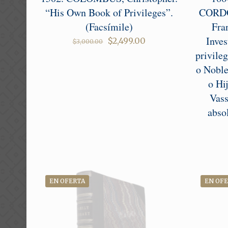
“His Own Book of Privileges”.
CORDO
(Facsímile)
Fra
Inves
Original
Current
$
2,499.00
$
3,000.00
price
price
privile
was:
is:
o Noble
$3,000.00.
$2,499.00.
o Hi
Vass
abso
EN OFERTA
EN OF