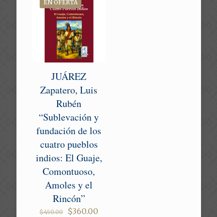
EN OFERTA
JUÁREZ
Zapatero, Luis
Rubén
“Sublevación y
fundación de los
cuatro pueblos
indios: El Guaje,
Comontuoso,
Amoles y el
Rincón”
Original
Current
$
360.00
$
450.00