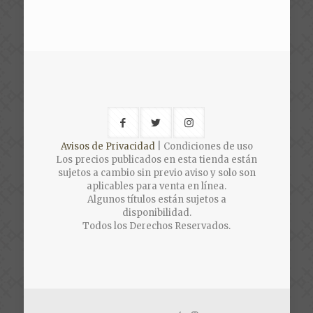
price
price
was:
is:
$450.00.
$360.00.
Avisos de Privacidad
| Condiciones de uso
Los precios publicados en esta tienda están
sujetos a cambio sin previo aviso y solo son
aplicables para venta en línea.
Algunos títulos están sujetos a
disponibilidad.
Todos los Derechos Reservados.