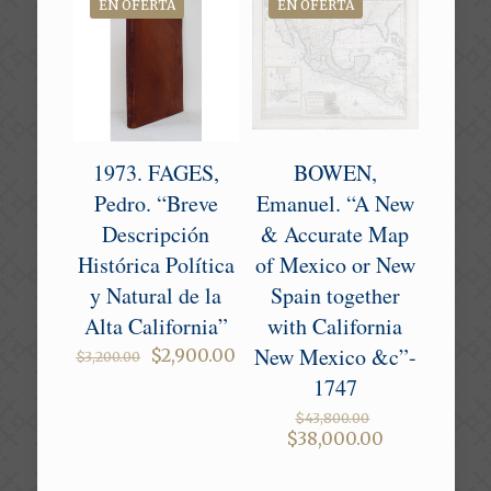
EN OFERTA
EN OFERTA
1973. FAGES,
BOWEN,
Pedro. “Breve
Emanuel. “A New
Descripción
& Accurate Map
Histórica Política
of Mexico or New
y Natural de la
Spain together
Alta California”
with California
New Mexico &c”-
Original
Current
$
2,900.00
$
3,200.00
price
price
1747
was:
is:
Original
$3,200.00.
$2,900.00.
$
43,800.00
price
Current
$
38,000.00
was:
price
$43,800.00.
is: