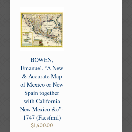
$38,000.00.
BOWEN,
Emanuel. “A New
& Accurate Map
of Mexico or New
Spain together
with California
New Mexico &c”-
1747 (Facsímil)
$
1,400.00