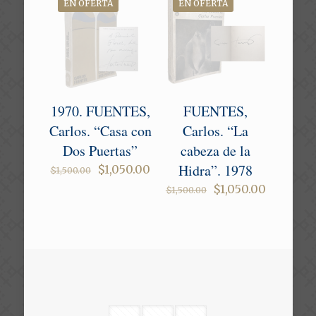
EN OFERTA
EN OFERTA
1970. FUENTES,
FUENTES,
Carlos. “Casa con
Carlos. “La
Dos Puertas”
cabeza de la
Hidra”. 1978
Original
Current
$
1,050.00
$
1,500.00
price
price
Original
Current
$
1,050.00
$
1,500.00
was:
is:
price
price
$1,500.00.
$1,050.00.
was:
is:
$1,500.00.
$1,050.00