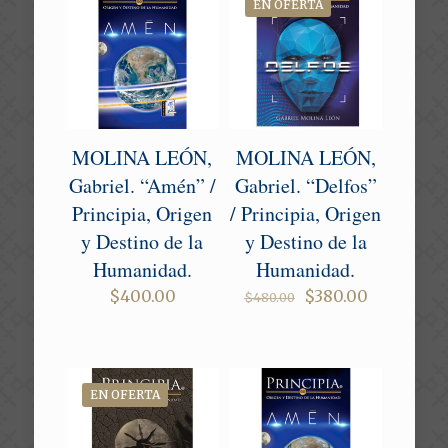
EN OFERTA
MOLINA LEÓN,
MOLINA LEÓN,
Gabriel. “Amén” /
Gabriel. “Delfos”
Principia, Origen
/ Principia, Origen
y Destino de la
y Destino de la
Humanidad.
Humanidad.
Original
Current
$
400.00
$
380.00
$
480.00
price
price
was:
is:
$480.00.
$380.00.
EN OFERTA