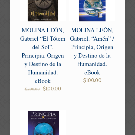
MOLINA LEÓN,
MOLINA LEÓN,
Gabriel “El Tótem
Gabriel. “Amén” /
del Sol”.
Principia, Origen
Principia. Origen
y Destino de la
y Destino de la
Humanidad.
Humanidad.
eBook
eBook
$
100.00
Original
Current
$
100.00
$
200.00
price
price
was:
is:
$200.00.
$100.00.