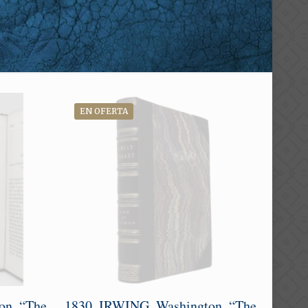
EN OFERTA
on. “The
1830. IRWING, Washington. “The