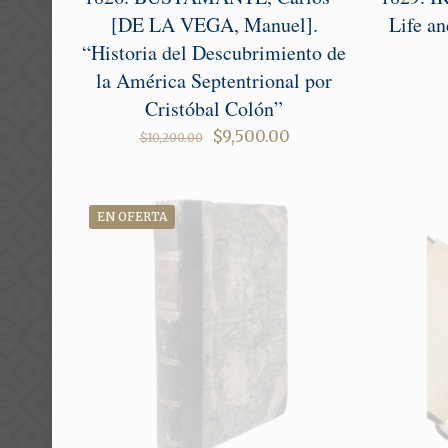
[DE LA VEGA, Manuel].
Life an
“Historia del Descubrimiento de
la América Septentrional por
Cristóbal Colón”
Original
Current
$
9,500.00
$
10,200.00
price
price
was:
is:
$10,200.00.
$9,500.00.
EN OFERTA