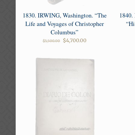
1830. IRWING, Washington. “The
1840.
Life and Voyages of Christopher
“Hi
Columbus”
Original
Current
$
4,700.00
$
5,500.00
price
price
was:
is:
$5,500.00.
$4,700.00.