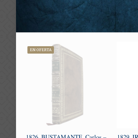
EN OFERTA
1826. BUSTAMANTE, Carlos –
1829. I