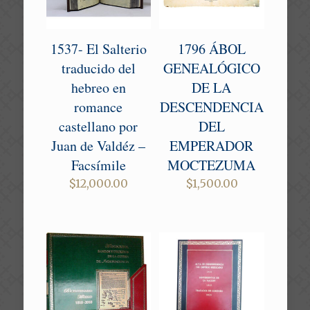
1537- El Salterio
1796 ÁBOL
traducido del
GENEALÓGICO
hebreo en
DE LA
romance
DESCENDENCIA
castellano por
DEL
Juan de Valdéz –
EMPERADOR
Facsímile
MOCTEZUMA
$
12,000.00
$
1,500.00