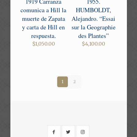
1919 Carranza
1955.
comunica a Hill la
HUMBOLDT,
muerte de Zapata
Alejandro. “Essai
y carta de Hill en
sur la Geographie
respuesta.
des Plantes”
$
1,050.00
$
4,100.00
1
2