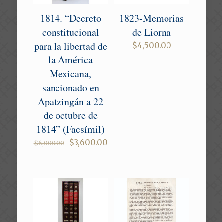
1814. “Decreto
1823-Memorias
constitucional
de Liorna
para la libertad de
$
4,500.00
la América
Mexicana,
sancionado en
Apatzingán a 22
de octubre de
1814” (Facsímil)
Original
Current
$
3,600.00
$
6,000.00
price
price
was:
is:
$6,000.00.
$3,600.00.