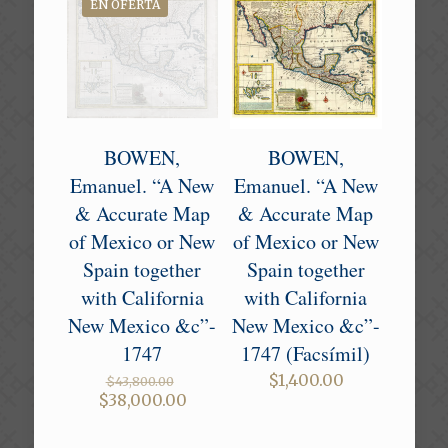
EN OFERTA
BOWEN,
BOWEN,
Emanuel. “A New
Emanuel. “A New
& Accurate Map
& Accurate Map
of Mexico or New
of Mexico or New
Spain together
Spain together
with California
with California
New Mexico &c”-
New Mexico &c”-
1747
1747 (Facsímil)
Original
$
1,400.00
$
43,800.00
price
Current
$
38,000.00
was:
price
$43,800.00.
is: