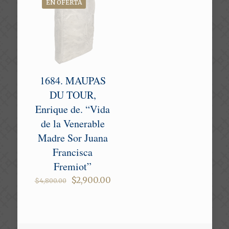
EN OFERTA
1684. MAUPAS
DU TOUR,
Enrique de. “Vida
de la Venerable
Madre Sor Juana
Francisca
Fremiot”
Original
Current
$
2,900.00
$
4,800.00
price
price
was:
is:
$4,800.00.
$2,900.00.