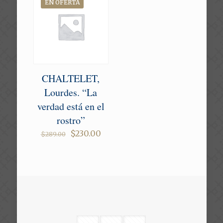
EN OFERTA
CHALTELET,
Lourdes. “La
verdad está en el
rostro”
Original
Current
$
230.00
$
289.00
price
price
was:
is:
$289.00.
$230.00.