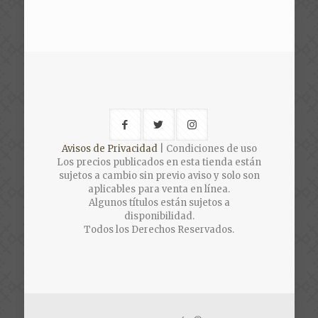
price
price
was:
is:
$2,500.00.
$1,900.00.
Avisos de Privacidad
| Condiciones de uso
Los precios publicados en esta tienda están
sujetos a cambio sin previo aviso y solo son
aplicables para venta en línea.
Algunos títulos están sujetos a
disponibilidad.
Todos los Derechos Reservados.