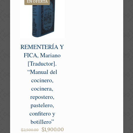
EN OFERTA
REMENTERÍA Y
FICA, Mariano
[Traductor].
“Manual del
cocinero,
cocinera,
repostero,
pastelero,
confitero y
botillero”
Original
Current
$
1,900.00
$
2,500.00