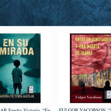
R Sandra Victoria. “En
FULGOR YACOBSON. “E