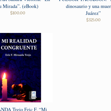
u Mirada”. (eBook)
dinosaurio y una muer
Juárez”
$
100.00
$
325.00
NDA Trejo Eric F. “Mi