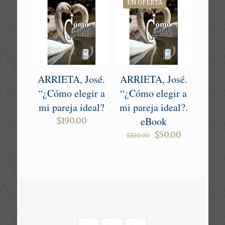
EN OFERTA
ARRIETA, José.
ARRIETA, José.
“¿Cómo elegir a
“¿Cómo elegir a
mi pareja ideal?
mi pareja ideal?.
eBook
$
190.00
Original
Current
$
50.00
$
100.00
price
price
was:
is:
$100.00.
$50.00.