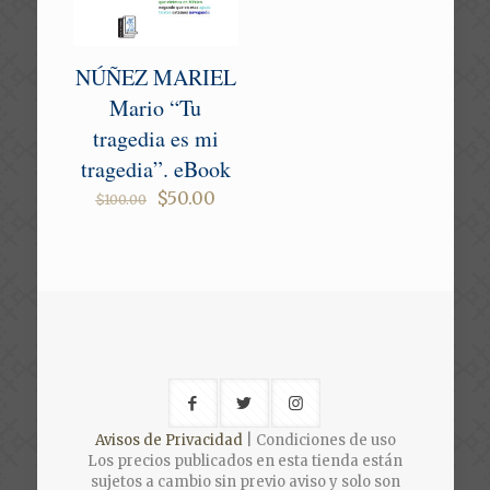
NÚÑEZ MARIEL
Mario “Tu
tragedia es mi
tragedia”. eBook
Original
Current
$
50.00
$
100.00
price
price
was:
is:
$100.00.
$50.00.
Avisos de Privacidad
| Condiciones de uso
Los precios publicados en esta tienda están
sujetos a cambio sin previo aviso y solo son