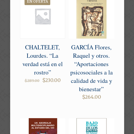
EN OFERTA
CHALTELET,
GARCÍA Flores,
Lourdes. “La
Raquel y otros.
verdad está en el
“Aportaciones
rostro”
psicosociales a la
calidad de vida y
Original
Current
$
230.00
$
289.00
price
price
bienestar”
was:
is:
$289.00.
$230.00.
$
264.00