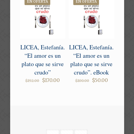
EN OFERTA
EN OFERTA
LICEA, Estefanía.
LICEA, Estefanía.
“El amor es un
“El amor es un
plato que se sirve
plato que se sirve
crudo”
crudo”. eBook
Original
Current
Original
Current
$
170.00
$
50.00
$
192.00
$
100.00
price
price
price
price
was:
is:
was:
is:
$192.00.
$170.00.
$100.00.
$50.00.