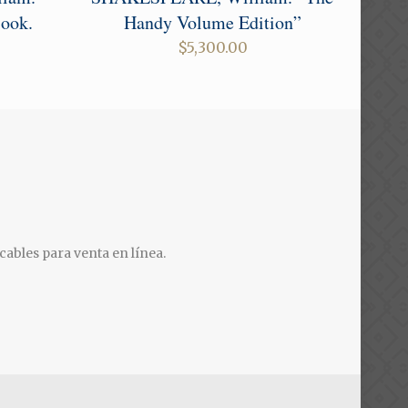
Book.
Handy Volume Edition”
urrent
$
5,300.00
ice
:
0.00.
cables para venta en línea.