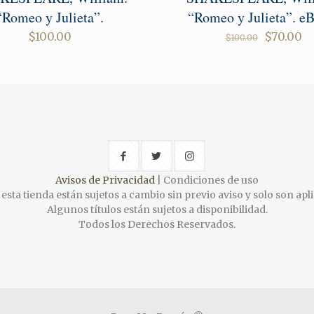
“Romeo y Julieta”.
“Romeo y Julieta”. e
Original
C
$
100.00
$
70.00
$
100.00
price
pr
was:
is
$100.00.
$7
Avisos de Privacidad
| Condiciones de uso
esta tienda están sujetos a cambio sin previo aviso y solo son apli
Algunos títulos están sujetos a disponibilidad.
Todos los Derechos Reservados.