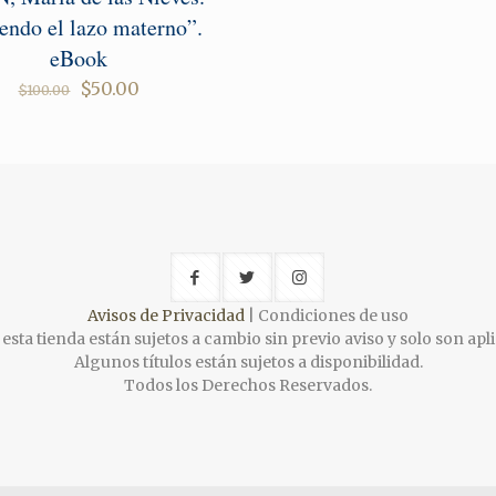
iendo el lazo materno”.
eBook
Original
Current
$
50.00
$
100.00
price
price
was:
is:
$100.00.
$50.00.
Avisos de Privacidad
| Condiciones de uso
esta tienda están sujetos a cambio sin previo aviso y solo son apli
Algunos títulos están sujetos a disponibilidad.
Todos los Derechos Reservados.