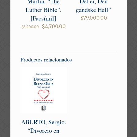
Martin. “The
Det er, Den
Luther Bible”.
gandske Hell”
[Facsímil]
$
79,000.00
Original
Current
$
4,700.00
$
5,200.00
price
price
was:
is:
$5,200.00.
$4,700.00.
Productos relacionados
ABURTO, Sergio.
“Divorcio en