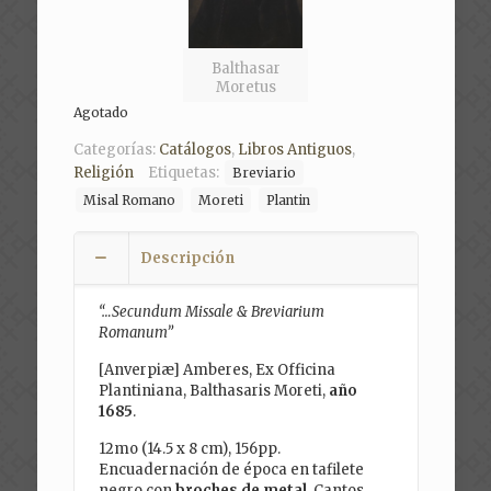
Balthasar
Moretus
Agotado
Categorías:
Catálogos
,
Libros Antiguos
,
Religión
Etiquetas:
Breviario
Misal Romano
Moreti
Plantin
Descripción
“…Secundum Missale & Breviarium
Romanum”
[Anverpiæ] Amberes, Ex Officina
Plantiniana, Balthasaris Moreti,
año
1685
.
12mo (14.5 x 8 cm), 156pp.
Encuadernación de época en tafilete
negro con
broches de metal
. Cantos