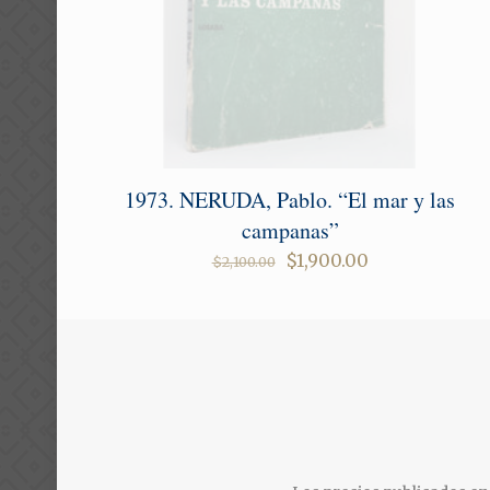
1973. NERUDA, Pablo. “El mar y las
campanas”
Original
Current
$
1,900.00
$
2,100.00
price
price
was:
is:
$2,100.00.
$1,900.00.