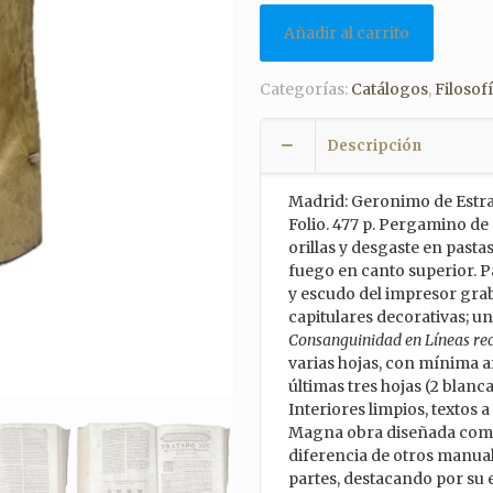
Añadir al carrito
Categorías:
Catálogos
,
Filosof
Descripción
Madrid: Geronimo de Estra
Folio. 477 p. Pergamino de
orillas y desgaste en pasta
fuego en canto superior. P
y escudo del impresor gra
capitulares decorativas; u
Consanguinidad en Líneas rec
varias hojas, con mínima a
últimas tres hojas (2 blanc
Interiores limpios, textos 
Magna obra diseñada como 
diferencia de otros manual
partes, destacando por su 