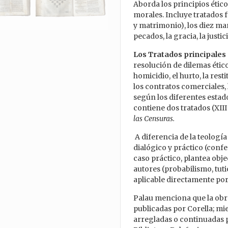
Aborda los principios étic
morales. Incluye tratados
y matrimonio), los diez man
pecados, la gracia, la just
Los Tratados principales 
resolución de dilemas ético
homicidio, el hurto, la rest
los contratos comerciales, 
según los diferentes estad
contiene dos tratados (XIII
las Censuras.
A diferencia de la teología
dialógico y práctico (confe
caso práctico, plantea obje
autores (probabilismo, tut
aplicable directamente por 
Palau menciona que la obr
publicadas por Corella; mien
arregladas o continuadas p