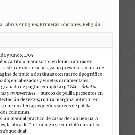
ía
,
Libros Antiguos
,
Primeras Ediciones
,
Religión
da y Junco, 1704.
 época; título manuscrito en lomo: roturas en
s; rastro de dos broches, ya no presentes; marca de
ágina de título a dos tintas con marco tipográfico
bado; encabezados y viñetas ornamentales;
n grabado de página completa (p.224)
– Árbol de
tas y transversales
-; surcos de polilla presentes en
fectación de textos; rotura marginal inferior en
as) que no afecta; pequeños surcos de polilla.
a dos columnas.
un manual practico de casos de conciencia. A
es, la obra de Cintruénigo se concibió en varias
enfoque dual: