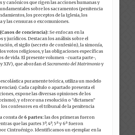
os y canónicos que rigen las acciones humanas y
 fundamentales sobre los sacramentos (penitencia
damientos, los preceptos de la Iglesia, los
icia y las censuras o excomuniones.
(Casos de conciencia):
Se enfocan en la
s y jurídicos. Destacan los análisis sobre el
itución, el sigilo (secreto de confesión), la simonía,
los votos religiosos, y las obligaciones específicas
os de vida. El presente volumen -cuarta parte-,
 y XIV), que abordan el
Sacramento del Matrimonio
y
 escolástica puramente teórica, utiliza un modelo
rencias). Cada capítulo o apartado presenta el
ciones, expone las diversas opiniones de los
iorismo), y ofrece una resolución o “dictamen”
los confesores en el tribunal de la penitencia
a consta de
6 partes:
las dos primeras fueron
tras que las partes 3ª, 4ª, 5ª y 6ª fueron
or Cintruénigo. Identificamos un ejemplar en la