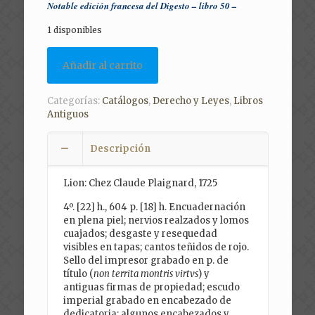
Notable edición francesa del Digesto – libro 50 –
was:
is:
1 disponibles
$12,000.00.
$8,800.
Añadir al carrito
Categorías:
Catálogos
,
Derecho y Leyes
,
Libros
Antiguos
Descripción
Lion: Chez Claude Plaignard, 1725
4º. [22] h., 604 p. [18] h. Encuadernación
en plena piel; nervios realzados y lomos
cuajados; desgaste y resequedad
visibles en tapas; cantos teñidos de rojo.
Sello del impresor grabado en p. de
título (
non territa montris virtvs
) y
antiguas firmas de propiedad; escudo
imperial grabado en encabezado de
dedicatoria; algunos encabezados y