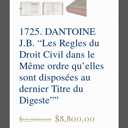
1725. DANTOINE
J.B. “Les Regles du
Droit Civil dans le
Même ordre qu’elles
sont disposées au
dernier Titre du
Digeste””
Original
Current
$
8,800.00
$
12,000.00
price
price