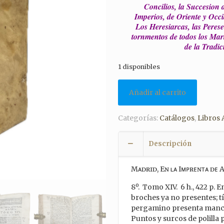
Concilios, la Succesion 
Imperios, de Oriente y Occi
Los Heresiarcas, las Perese
tornmentos de todos los Mar
de la Tradic
1 disponibles
Añadir al carrito
Categorías:
Catálogos
,
Libros 
Descripción
Mᴀᴅʀɪᴅ, Eɴ ʟᴀ Iᴍᴘʀᴇɴᴛᴀ ᴅᴇ A
8º. Tomo XIV. 6 h., 422 p.
broches ya no presentes; t
pergamino presenta mancha
Puntos y surcos de polilla 