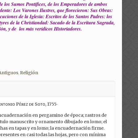
de los Sumos Pontífices, de los Emperadores de ambos
dente: Los Varones Ilustres, que florecieron: Sus Obras:
cuciones de la Iglesia: Escritos de los Santos Padres: los
tyres de la Christiandad: Sacado de la Escritura Sagrada,
ión, y de los más verídicos Historiadores.
Antiguos
,
Religión
ɴᴛᴏɴɪᴏ Pᴇ́ʀᴇᴢ ᴅᴇ Sᴏᴛᴏ, 1755‧
 Encuadernación en pergamino de época; rastros de
ítulo manuscrito y ornamento dibujado en lomo; el
s en tapas y en lomo; la encuadernación firme.
presentes en casi todas las hojas, pero con mínima