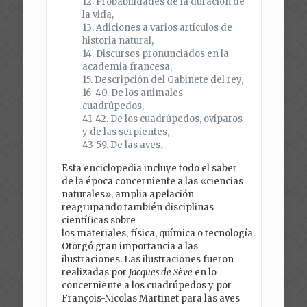
12. Probabilidades de la duración de
la vida,
13. Adiciones a varios artículos de
historia natural,
14. Discursos pronunciados en la
academia francesa,
15. Descripción del Gabinete del rey,
16-40. De los animales
cuadrúpedos,
41-42. De los cuadrúpedos, ovíparos
y de las serpientes,
43-59. De las aves.
Esta enciclopedia incluye todo el saber
de la época concerniente a las «ciencias
naturales», amplia apelación
reagrupando también disciplinas
científicas sobre
los materiales, física, química o tecnología.
Otorgó gran importancia a las
ilustraciones. Las ilustraciones fueron
realizadas por
Jacques de Sève
en lo
concerniente a los cuadrúpedos y por
François-Nicolas Martinet para las aves