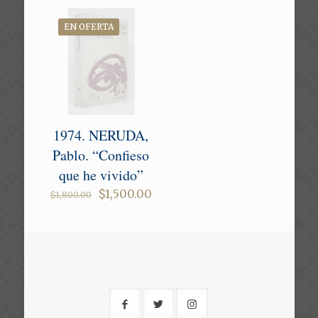
EN OFERTA
1974. NERUDA,
Pablo. “Confieso
que he vivido”
Original
Current
$
1,500.00
$
1,800.00
price
price
was:
is:
$1,800.00.
$1,500.00.