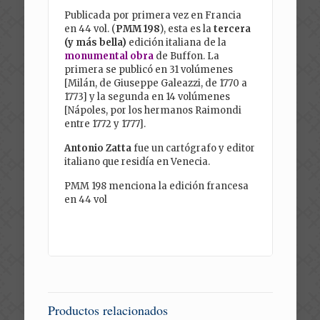
Publicada por primera vez en Francia
en 44 vol. (
PMM 198
), esta es la
tercera
(y más bella)
edición italiana de la
monumental obra
de Buffon. La
primera se publicó en 31 volúmenes
[Milán, de Giuseppe Galeazzi, de 1770 a
1773] y la segunda en 14 volúmenes
[Nápoles, por los hermanos Raimondi
entre 1772 y 1777].
Antonio Zatta
fue un cartógrafo y editor
italiano que residía en Venecia.
PMM 198 menciona la edición francesa
en 44 vol
Productos relacionados