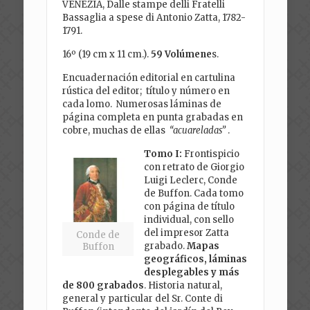
VENEZIA, Dalle stampe delli Fratelli
Bassaglia a spese di Antonio Zatta, 1782-
1791.
16º (19 cm x 11 cm.).
59 Volúmene
s.
Encuadernación editorial en cartulina
rústica
del editor; título y número en
cada lomo.
Numerosas láminas de
página completa en punta grabadas en
cobre, muchas de ellas
“acuareladas”
.
Tomo I:
Frontispicio
con retrato de Giorgio
Luigi Leclerc, Conde
de Buffon. Cada tomo
con página de título
individual, con sello
del impresor Zatta
Conde de
grabado.
Mapas
Buffon
geográficos, láminas
desplegables y más
de 800 grabados
. Historia natural,
general y particular del Sr. Conte di