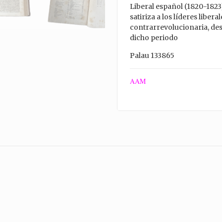
Liberal español (1820-1823)
satiriza a los líderes libe
contrarrevolucionaria, de
dicho periodo
Palau 133865
AAM