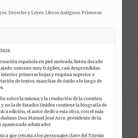
gos
,
Derecho y Leyes
,
Libros Antiguos
,
Primeras
, 1826
dernación española en piel moteada; listón dorado
ajado; uniones muy frágiles, casi desprendidas.
 interior primeras hojas y esquina superior e
ectación de textos; manchas de óxido a lo largo de
s.
fin sobre la misma; y la resolución de la cuestion
 y no la de Estados Unidos contiene la biografía de
única edición, el autor dedica esta obra, con el más
ciudadano Don Manuel José Arce, presidente de la
u apasionado admirador.
írica que retrata a los personajes clave del Trienio