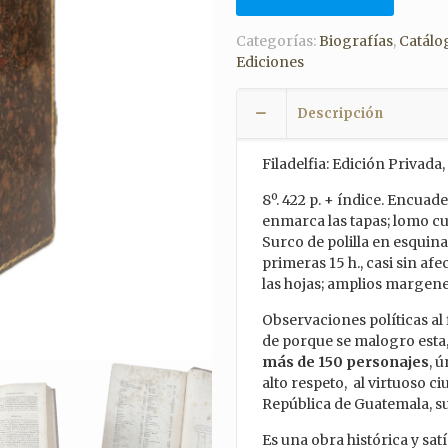
Categorías:
Biografías
,
Catálo
Ediciones
Descripción
Filadelfia: Edición Privada
8º. 422 p. + índice. Encua
enmarca las tapas; lomo cu
Surco de polilla en esquina
primeras 15 h., casi sin af
las hojas; amplios margene
Observaciones políticas al 
de porque se malogro esta,
más de 150 personajes
, 
alto respeto, al virtuoso 
República de Guatemala, s
Es una obra histórica y sat