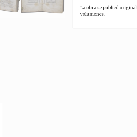
La obra se publicó origina
volumenes.