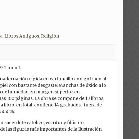
ía
,
Libros Antiguos
,
Religión
49. Tomo I.
ncuadernación rígida en cartoncillo con gofrado al
piel con bastante desgaste. Manchas de óxido a lo
llas de humedad en margen superior en
as 100 páginas. La obra se compone de 13 libros;
 libro, en total contiene 14 grabados -fuera de
Tardieu
.
n sacerdote católico, escritor y filósofo
e las figuras más importantes de la Ilustración