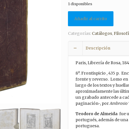
1 disponibles
Añadir al carrito
Categorías:
Catálogos
,
Filosof
Descripción
Paris, Librería de Rosa, 18
8º. Frontispicio , 435 p. E
frente y reverso. Lomo en 
largo de los textos y hue
aproximadamente las últim
un grabado antecede a cada
paginación-, por
Ambrosio 
Teodoro de Almeida
fue u
portugués, además de una d
portuguesa.