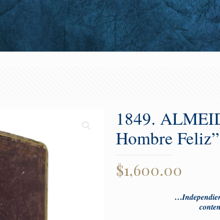
1849. ALMEID
Hombre Feliz”
$
1,600.00
…
Independien
conten