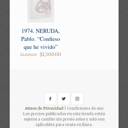
1974. NERUDA,
Pablo. “Confieso
que he vivido”
Original
Current
$
1,500.00
$
1,800.00
price
price
was:
is:
$1,800.00.
$1,500.00.
Avisos de Privacidad
| Condiciones de uso
Los precios publicados en esta tienda están
sujetos a cambio sin previo aviso y solo son
aplicables para venta en línea.