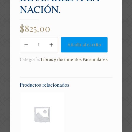
NACIÓN.
$
825.00
1867
Añadir al carrito
MANIFIESTO
DE
JUÁREZ
Categoría:
Libros y documentos Facsimilares
A
LA
NACIÓN.
cantidad
Productos relacionados