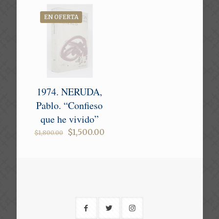
EN OFERTA
1974. NERUDA,
Pablo. “Confieso
que he vivido”
Original
Current
$
1,500.00
$
1,800.00
price
price
was:
is:
$1,800.00.
$1,500.00.