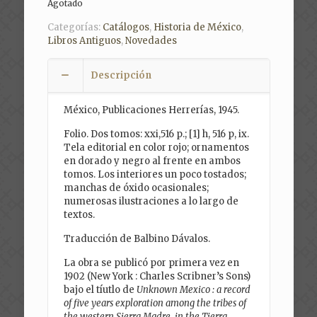
Agotado
Categorías:
Catálogos
,
Historia de México
,
Libros Antiguos
,
Novedades
Descripción
México, Publicaciones Herrerías, 1945.
Folio. Dos tomos: xxi,516 p.; [1] h, 516 p, ix.
Tela editorial en color rojo; ornamentos
en dorado y negro al frente en ambos
tomos. Los interiores un poco tostados;
manchas de óxido ocasionales;
numerosas ilustraciones a lo largo de
textos.
Traducción de Balbino Dávalos.
La obra se publicó por primera vez en
1902 (New York : Charles Scribner’s Sons)
bajo el tíutlo de
Unknown Mexico : a record
of five years exploration among the tribes of
the western Sierra Madre, in the Tierra