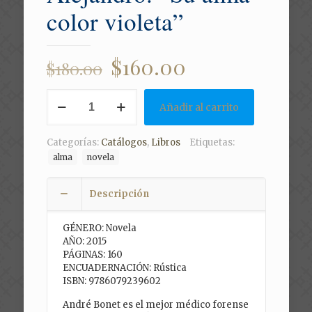
color violeta”
Original
Current
$
160.00
$
180.00
price
price
ABOYTES,
was:
is:
Añadir al carrito
Alejandro.
$180.00.
$160.00.
"Su
alma
Categorías:
Catálogos
,
Libros
Etiquetas:
color
alma
novela
violeta"
cantidad
Descripción
GÉNERO: Novela
AÑO: 2015
PÁGINAS: 160
ENCUADERNACIÓN: Rústica
ISBN: 9786079239602
André Bonet es el mejor médico forense