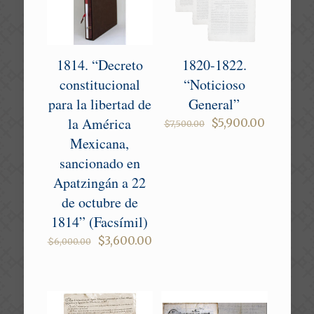
1814. “Decreto
1820-1822.
constitucional
“Noticioso
para la libertad de
General”
la América
Original
Current
$
5,900.00
$
7,500.00
price
price
Mexicana,
was:
is:
sancionado en
$7,500.00.
$5,900.0
Apatzingán a 22
de octubre de
1814” (Facsímil)
Original
Current
$
3,600.00
$
6,000.00
price
price
was:
is:
$6,000.00.
$3,600.00.