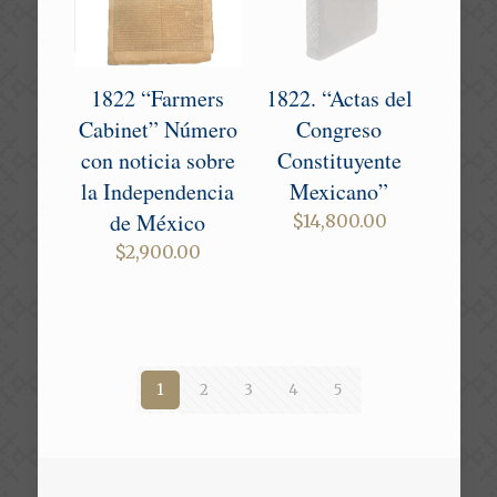
1822 “Farmers
1822. “Actas del
Cabinet” Número
Congreso
con noticia sobre
Constituyente
la Independencia
Mexicano”
de México
$
14,800.00
$
2,900.00
1
2
3
4
5