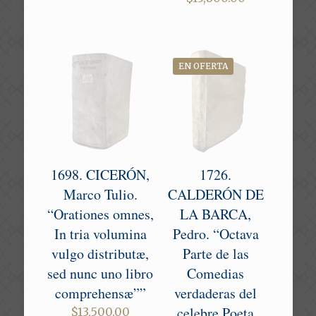
was:
price
$18,000.00.
is:
$13,800.00.
EN OFERTA
1698. CICERÓN,
1726.
Marco Tulio.
CALDERÓN DE
“Orationes omnes,
LA BARCA,
In tria volumina
Pedro. “Octava
vulgo distributæ,
Parte de las
sed nunc uno libro
Comedias
comprehensæ””
verdaderas del
celebre Poeta
$
13,500.00