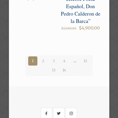
Español, Don
Pedro Calderon de
la Barca”
Original
Current
$
4,900.00
$
7,500.00
price
price
was:
is:
$7,500.00.
$4,900.0
1
2
3
4
…
12
13
14