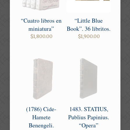
“Cuatro libros en
“Little Blue
miniatura”
Book”. 36 libritos.
$
1,800.00
$
1,900.00
(1786) Cide-
1483. STATIUS,
Hamete
Publius Papinius.
Benengeli.
“Opera”