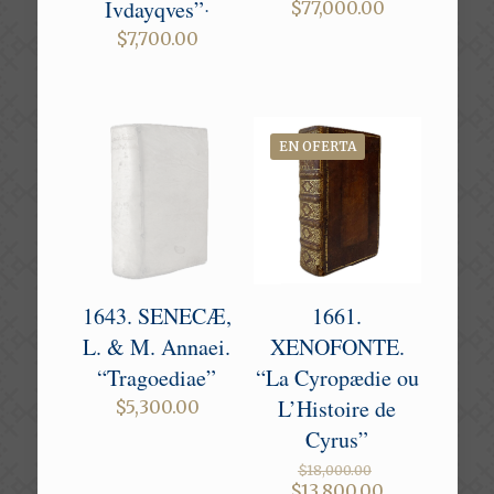
Ivdayqves”‧
$
77,000.00
$
7,700.00
EN OFERTA
1643. SENECÆ,
1661.
L. & M. Annaei.
XENOFONTE.
“Tragoediae”
“La Cyropædie ou
L’Histoire de
$
5,300.00
Cyrus”
Original
$
18,000.00
price
Current
$
13,800.00