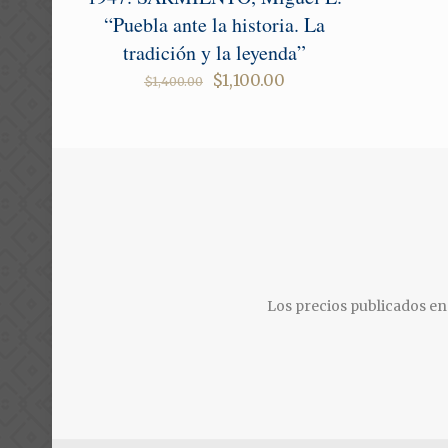
“Puebla ante la historia. La
tradición y la leyenda”
Original
Current
$
1,100.00
$
1,400.00
price
price
was:
is:
$1,400.00.
$1,100.00.
Los precios publicados en 