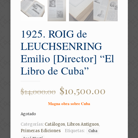
1925. ROIG de
LEUCHSENRING
Emilio [Director] “El
Libro de Cuba”
Original
Curren
$
10,500.00
$
14,000.00
price
price
Magna obra sobre Cuba
was:
is:
Agotado
$14,000.00.
$10,500
Categorías:
Catálogos
,
Libros Antiguos
,
Primeras Ediciones
Etiquetas:
Cuba