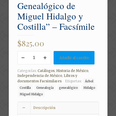
Genealógico de
Miguel Hidalgo y
Costilla” – Facsímile
$
825.00
1905
Añadir al carrito
"Árbol
Genealógico
de
Categorías:
Catálogos
,
Historia de México
,
Miguel
Independencia de México
,
Libros y
Hidalgo
documentos Facsimilares
Etiquetas:
Árbol
y
Costilla"
Costilla
Genealogía
genealógico
Hidalgo
-
Miguel Hidalgo
Facsímile
cantidad
Descripción